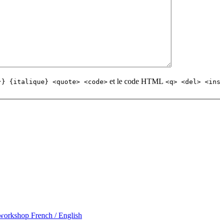
et le code HTML
}} {italique} <quote> <code>
<q> <del> <in
 workshop French / English